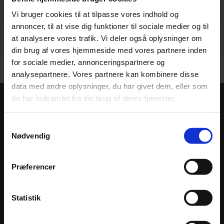
Vi bruger cookies til at tilpasse vores indhold og
annoncer, til at vise dig funktioner til sociale medier og til
at analysere vores trafik. Vi deler også oplysninger om
din brug af vores hjemmeside med vores partnere inden
for sociale medier, annonceringspartnere og
analysepartnere. Vores partnere kan kombinere disse
data med andre oplysninger, du har givet dem, eller som
de har indsamlet fra din brug af deres tjenester.
ER DU INTERESSERET?
Samtykkevalg
Nødvendig
KONTAKT OS OG MODTAG ET
UFORPLIGTENDE TILBUD PÅ
Præferencer
MALERSERVICE
Statistik
Hvis du sidder med nogle spørgsmål til vores malerfirma, eller
ønsker at høre mere om, hvad vi hos HS Maler & Epoxy kan