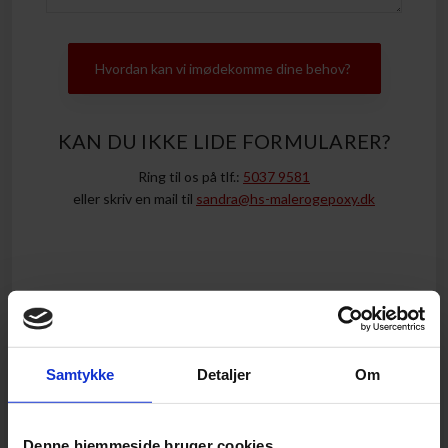
​KAN DU IKKE LIDE FORMULARER?
Ring til os på tlf.:
5037 9581
​eller skriv en mail til
sandra@hs-malerogepoxy.dk
Samtykke
Detaljer
Om
Denne hjemmeside bruger cookies