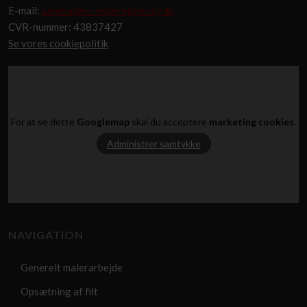
E-mail:
sandra@hs-malerogepoxy.dk
​CVR-nummer: 43837427
Se vores cookiepolitik
For at se dette
Googlemap
skal du acceptere
marketing cookies
.
Administrer samtykke
NAVIGATION​
​Generelt malerarbejde
Opsætning af filt