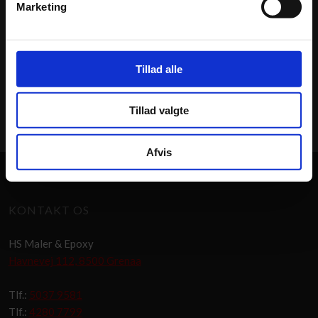
tilbyde, så er du meget velkommen til at kontakte os. Vores
Marketing
personale sidder klar med kompetent vejledning, så tøv endelig
ikke med at kontakte os. Vi glæder os til at høre fra dig!
Tillad alle
Få uforpligtende tilbud
Tillad valgte
Afvis
​KONTAKT OS
HS Maler & Epoxy
Havnevej 112, 8500 Grenaa
Tlf.:
5037 9581
Tlf.:
4280 7799