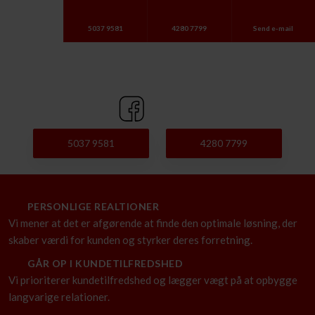
5037 9581
4280 7799
Send e-mail
5037 9581
4280 7799
PERSONLIGE REALTIONER
Vi mener at det
er afgørende at finde den optimale
løsning, der
skaber værdi for kunden
og styrker deres forretning.
GÅR OP I KUNDETILFREDSHED
Vi prioriterer kundetilfredshed og lægger vægt på at opbygge
langvarige relationer.​